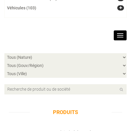
Véhicules (103)
Toggl
navig
PRODUITS