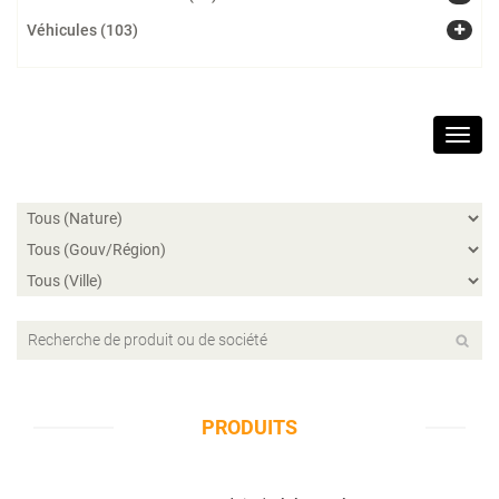
Véhicules (103)
Toggl
navig
PRODUITS