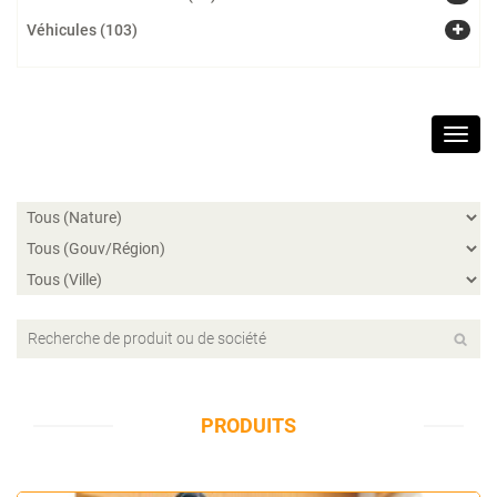
Véhicules (103)
Toggl
navig
PRODUITS