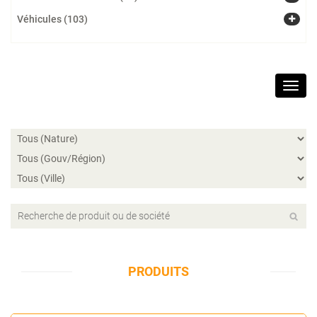
Véhicules (103)
Toggl
navig
PRODUITS