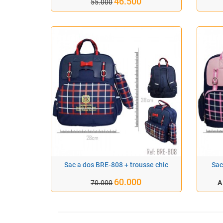
46.500
55.000
Sac a dos BRE-808 + trousse chic
Sac
60.000
70.000
A