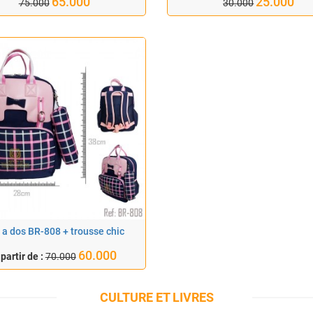
65.000
25.000
75.000
30.000
 a dos BR-808 + trousse chic
60.000
 partir de :
70.000
CULTURE ET LIVRES