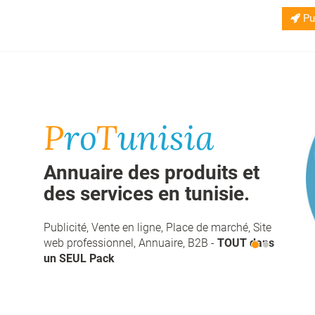
Pub
P
ro
T
unisia
Entrer en contact direct
avec vos fournisseurs
Consulter, Contacter, Visiter ou Commander en
ligne